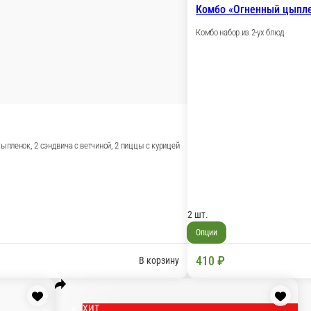
м и Грибной крем-суп»
В корзину