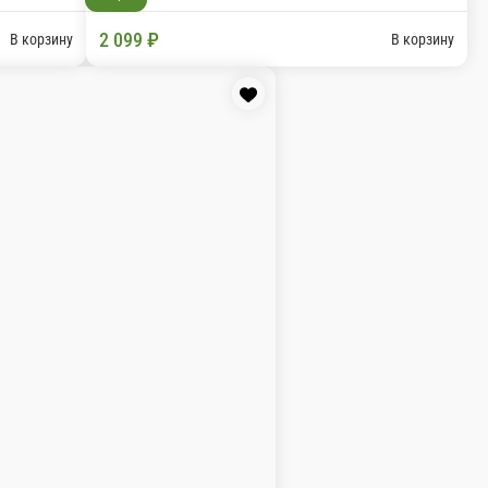
 соусе», 2 вока Огненный цыпленок, 2 сэндвича с ветч