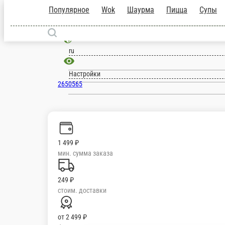
Популярное
Wok
Шаурма
Пицца
Су
Казань
ru
Настройки
2650565
1 499 ₽
мин. сумма заказа
249 ₽
стоим. доставки
от
2 499 ₽