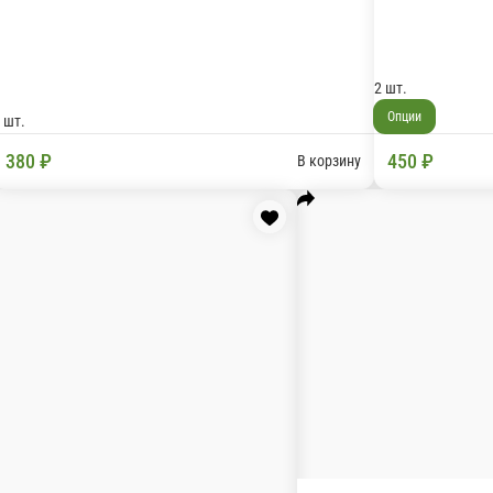
Комбо набор из 2-ух блюд
с ветчиной»
2 шт.
380 ₽
В корзину