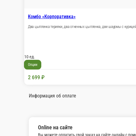
2 299 ₽
Комбо «Огненный цыпленок и салат 
Комбо набор из 2-ух блюд