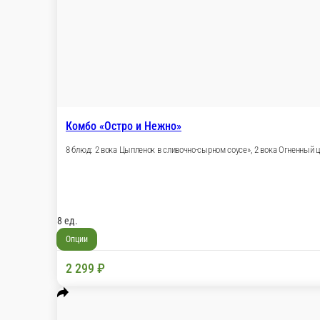
Комбо «Вок цыпленок с нежным сыро
Комбо набор из 2-ух блюд
2 шт.
Опции
450 ₽