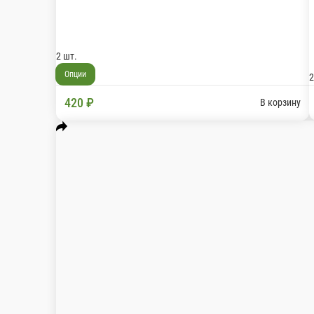
Комбо «Цыпленок терияки и сэндвич 
Комбо набор из 2-ух блюд
2 шт.
Опции
420 ₽