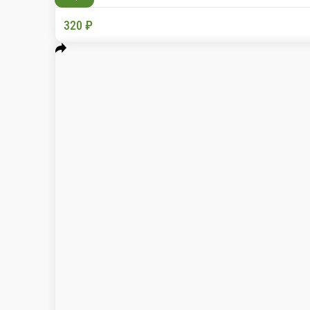
Комбо «Остро и Нежно»
8 блюд: 2 вока Цыпленок в сливочно-сырном
8 ед.
Опции